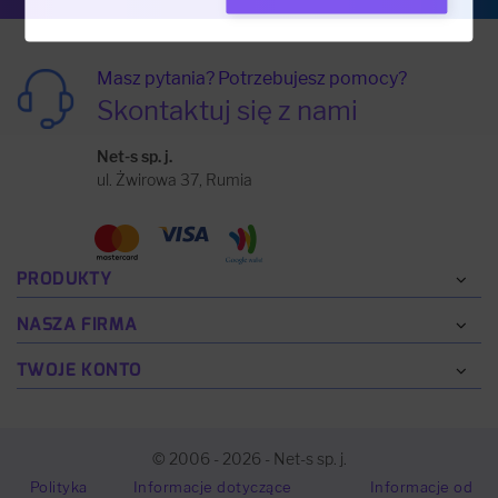
Masz pytania? Potrzebujesz pomocy?
Skontaktuj się z nami
Net-s sp. j.
ul. Żwirowa 37, Rumia
PRODUKTY
NASZA FIRMA
TWOJE KONTO
© 2006 - 2026 - Net-s sp. j.
Polityka
Informacje dotyczące
Informacje od