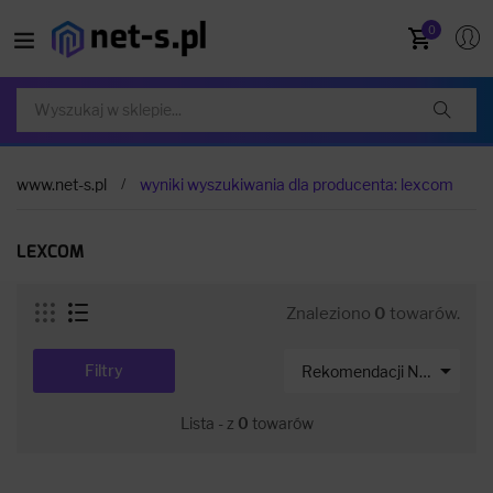
0
www.net-s.pl
wyniki wyszukiwania dla producenta: lexcom
LEXCOM
Znaleziono
0
towarów.

Filtry
Rekomendacji Net-s
Lista - z
0
towarów