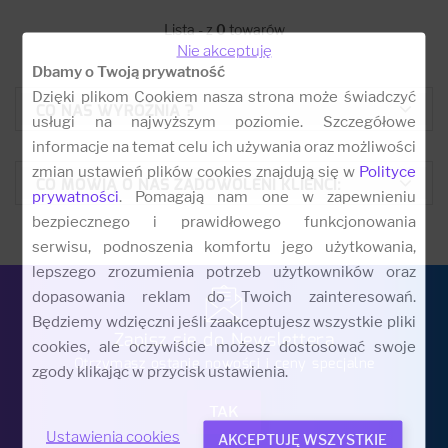
Lista - z
0
towarów
Nie akceptuję
Dbamy o Twoją prywatność
Dzięki plikom Cookiem nasza strona może świadczyć
CO NAS WYRÓŻNIA ?
usługi na najwyższym poziomie. Szczegółowe
informacje na temat celu ich używania oraz możliwości
zmian ustawień plików cookies znajdują się w
Polityce
CO MÓWIĄ O NAS ZADOWOLENI KLIENCI:
prywatności
. Pomagają nam one w zapewnieniu
bezpiecznego i prawidłowego funkcjonowania
serwisu, podnoszenia komfortu jego użytkowania,
lepszego zrozumienia potrzeb użytkowników oraz
dopasowania reklam do Twoich zainteresowań.
Będziemy wdzięczni jeśli zaakceptujesz wszystkie pliki
Zapisz się do Newslettera
cookies, ale oczywiście możesz dostosować swoje
Otrzymasz ostanie nowości i ceny specjalne
zgody klikając w przycisk ustawienia.
Ustawienia cookies
AKCEPTUJĘ WSZYSTKIE