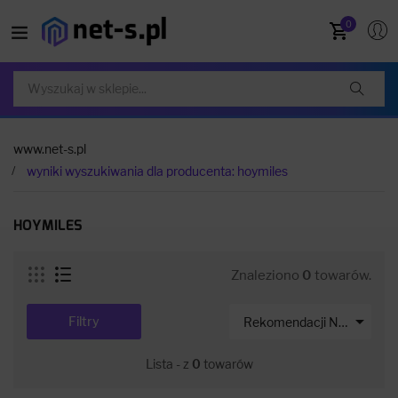
0
www.net-s.pl
wyniki wyszukiwania dla producenta: hoymiles
HOYMILES
Znaleziono
0
towarów.

Filtry
Rekomendacji Net-s
Lista - z
0
towarów