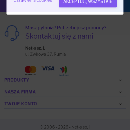
Ustawienia cookies
AKCEPTUJĘ WSZYSTKIE
Masz pytania? Potrzebujesz pomocy?
Skontaktuj się z nami
Net-s sp. j.
ul. Żwirowa 37, Rumia
PRODUKTY
NASZA FIRMA
TWOJE KONTO
© 2006 - 2026 - Net-s sp. j.