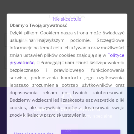
Lista - z
0
towarów
Nie akceptuję
Dbamy o Twoją prywatność
Dzięki plikom Cookiem nasza strona może świadczyć
CO NAS WYRÓŻNIA ?
usługi na najwyższym poziomie. Szczegółowe
informacje na temat celu ich używania oraz możliwości
zmian ustawień plików cookies znajdują się w
Polityce
CO MÓWIĄ O NAS ZADOWOLENI KLIENCI:
prywatności
. Pomagają nam one w zapewnieniu
bezpiecznego i prawidłowego funkcjonowania
serwisu, podnoszenia komfortu jego użytkowania,
lepszego zrozumienia potrzeb użytkowników oraz
dopasowania reklam do Twoich zainteresowań.
Będziemy wdzięczni jeśli zaakceptujesz wszystkie pliki
cookies, ale oczywiście możesz dostosować swoje
Zapisz się do Newslettera
zgody klikając w przycisk ustawienia.
Otrzymasz ostanie nowości i ceny specjalne