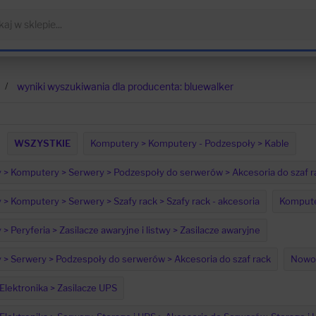
wyniki wyszukiwania dla producenta: bluewalker
WSZYSTKIE
Komputery > Komputery - Podzespoły > Kable
> Komputery > Serwery > Podzespoły do serwerów > Akcesoria do szaf r
> Komputery > Serwery > Szafy rack > Szafy rack - akcesoria
Komputer
 Peryferia > Zasilacze awaryjne i listwy > Zasilacze awaryjne
> Serwery > Podzespoły do serwerów > Akcesoria do szaf rack
Nowoś
Elektronika > Zasilacze UPS