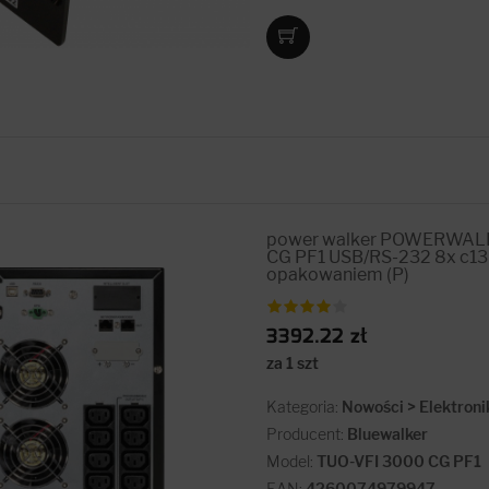
power walker POWERWALK 
CG PF1 USB/RS-232 8x c13
opakowaniem (P)
3392.22 zł
za 1 szt
Kategoria:
Nowości > Elektroni
Producent:
Bluewalker
Model:
TUO-VFI 3000 CG PF1
EAN:
4260074979947