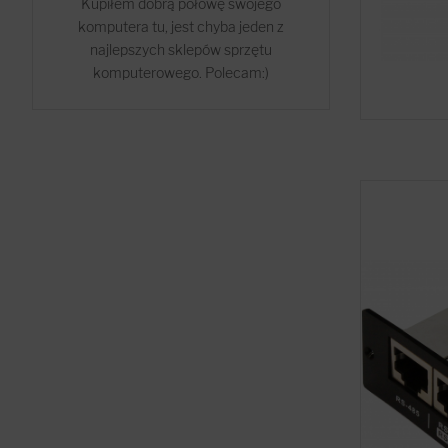
Kupiłem dobrą połowę swojego
komputera tu, jest chyba jeden z
najlepszych sklepów sprzętu
komputerowego. Polecam:)