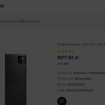
ER
Znaleziono
132
towarów.
PowerWalker Ups On-Line 
9977.83 zł
za 1 szt
Kategoria:
Nowości > Komputery
Producent:
Bluewalker
Model:
10122200
EAN:
4260074983012