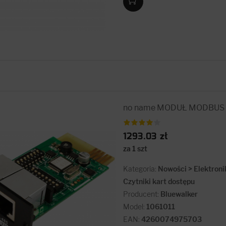
no name MODUŁ MODBUS P
1293.03 zł
za 1 szt
Kategoria:
Nowości > Elektroni
Czytniki kart dostępu
Producent:
Bluewalker
Model:
1061011
EAN:
4260074975703