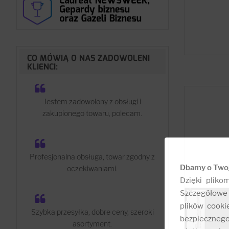
CO MÓWIĄ O NAS ZADOWOLENI
KLIENCI:
Jestem zadowolony z obsługi i
zakupionego towaru, polecam.
Profesjonalna obsługa, towar zgodny z
Dbamy o Two
oczekiwaniami.
Dzięki pliko
Szczegółowe 
plików cooki
Szybka przesyłka, dobre ceny, szeroki
bezpieczneg
asortyment.