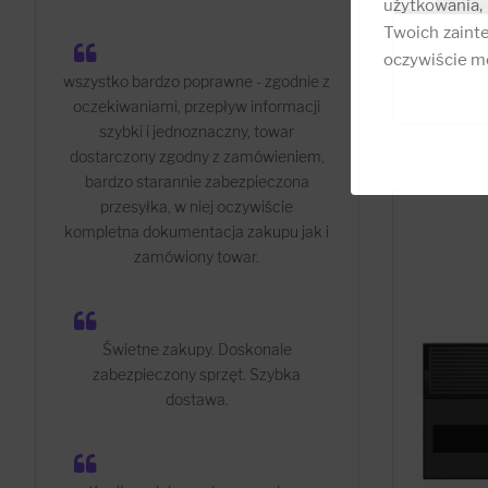
użytkowania,
Twoich zainte
oczywiście mo
wszystko bardzo poprawne - zgodnie z
oczekiwaniami, przepływ informacji
szybki i jednoznaczny, towar
dostarczony zgodny z zamówieniem,
bardzo starannie zabezpieczona
przesyłka, w niej oczywiście
kompletna dokumentacja zakupu jak i
zamówiony towar.
Świetne zakupy. Doskonale
zabezpieczony sprzęt. Szybka
dostawa.