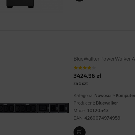
BlueWalker PowerWalker A
3424.96 zł
za 1 szt
Kategoria:
Nowości > Komputery
Producent:
Bluewalker
Model:
10120543
EAN:
4260074974959