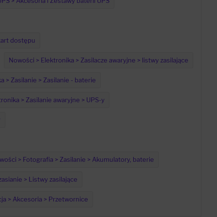
UPS > Akcesoria i Zestawy baterii UPS
kart dostępu
Nowości > Elektronika > Zasilacze awaryjne > listwy zasilające
 > Zasilanie > Zasilanie - baterie
ronika > Zasilanie awaryjne > UPS-y
r
ości > Fotografia > Zasilanie > Akumulatory, baterie
sianie > Listwy zasilające
ja > Akcesoria > Przetwornice