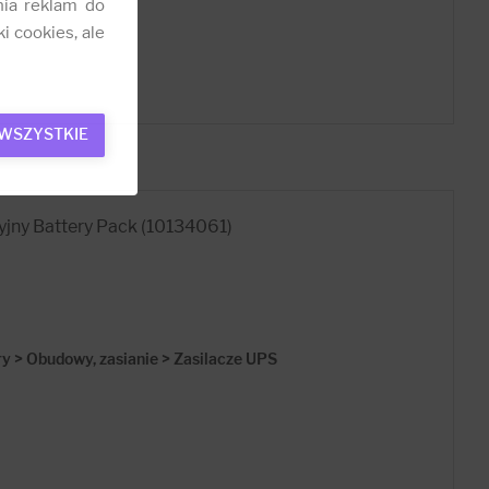
nia reklam do
i cookies, ale
 WSZYSTKIE
jny Battery Pack (10134061)
 > Obudowy, zasianie > Zasilacze UPS