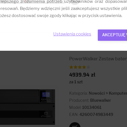
 lepszego zrozumienia potrzeb użytkowników oraz dopasowa
resowań. Będziemy wdzięczni jeśli zaakceptujesz wszystkie plik
żesz dostosować swoje zgody klikając w przycisk ustawienia.
Ustawienia cookies
AKCEPTUJĘ
PowerWalker Zestaw batery
4939.94 zł
za 1 szt
Kategoria:
Nowości > Komputery
Producent:
Bluewalker
Model:
10134061
EAN:
4260074983449