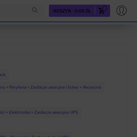
0
KOSZYK - 0.00 ZŁ
ack
y > Peryferia > Zasilacze awaryjne i listwy > Akcesoria
ci > Elektronika > Zasilacze awaryjne UPS