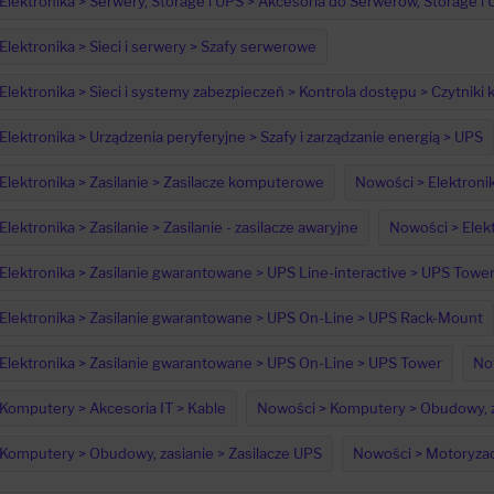
Elektronika > Serwery, Storage i UPS > Akcesoria do Serwerów, Storage i 
Elektronika > Sieci i serwery > Szafy serwerowe
Elektronika > Sieci i systemy zabezpieczeń > Kontrola dostępu > Czytniki 
Elektronika > Urządzenia peryferyjne > Szafy i zarządzanie energią > UPS
Elektronika > Zasilanie > Zasilacze komputerowe
Nowości > Elektronika
lektronika > Zasilanie > Zasilanie - zasilacze awaryjne
Nowości > Elekt
Elektronika > Zasilanie gwarantowane > UPS Line-interactive > UPS Towe
Elektronika > Zasilanie gwarantowane > UPS On-Line > UPS Rack-Mount
Elektronika > Zasilanie gwarantowane > UPS On-Line > UPS Tower
Now
Komputery > Akcesoria IT > Kable
Nowości > Komputery > Obudowy, za
Komputery > Obudowy, zasianie > Zasilacze UPS
Nowości > Motoryzac