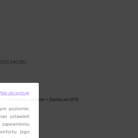
 (10134036)
Nie akceptuję
 > Obudowy, zasianie > Zasilacze UPS
ym poziomie.
ian ustawień
 zapewnieniu
omfortu jego