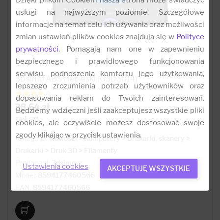
usługi na najwyższym poziomie. Szczegółowe
informacje na temat celu ich używania oraz możliwości
zmian ustawień plików cookies znajdują się w
Polityce
prywatności
. Pomagają nam one w zapewnieniu
bezpiecznego i prawidłowego funkcjonowania
serwisu, podnoszenia komfortu jego użytkowania,
3Dsimo ABS niebieski (G3D3014)
lepszego zrozumienia potrzeb użytkowników oraz
dopasowania reklam do Twoich zainteresowań.
38.64 zł
Będziemy wdzięczni jeśli zaakceptujesz wszystkie pliki
za 1 szt
cookies, ale oczywiście możesz dostosować swoje
zgody klikając w przycisk ustawienia.
Kategoria:
Nowości > Komputery > Drukarki, skanery >
Drukarki > Druk 3D > Filamenty
Producent:
3dsimo
Ustawienia cookies
AKCEPTUJĘ WSZYSTKIE
Model:
8594177460566
EAN:
8594177460566