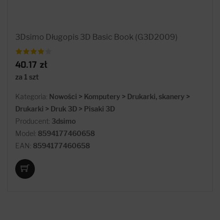
3Dsimo Długopis 3D Basic Book (G3D2009)
40.17 zł
za 1 szt
Kategoria:
Nowości > Komputery > Drukarki, skanery >
Drukarki > Druk 3D > Pisaki 3D
Producent:
3dsimo
Model:
8594177460658
EAN:
8594177460658