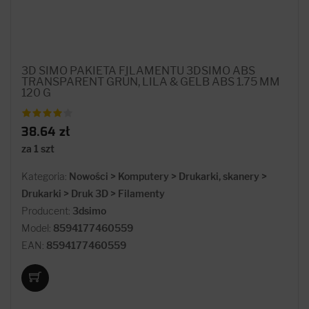
3D SIMO PAKIETA FILAMENTU 3DSIMO ABS
TRANSPARENT GRÜN, LILA & GELB ABS 1.75 MM
120 G
38.64 zł
za 1 szt
Kategoria:
Nowości > Komputery > Drukarki, skanery >
Drukarki > Druk 3D > Filamenty
Producent:
3dsimo
Model:
8594177460559
EAN:
8594177460559