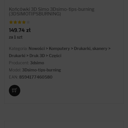
Końcówki 3D Simo 3Dsimo-tips-burning
(3DSIMOTIPSBURNING)
149.74 zł
za 1 szt
Kategoria:
Nowości > Komputery > Drukarki, skanery >
Drukarki > Druk 3D > Części
Producent:
3dsimo
Model:
3Dsimo-tips-burning
EAN:
8594177460580