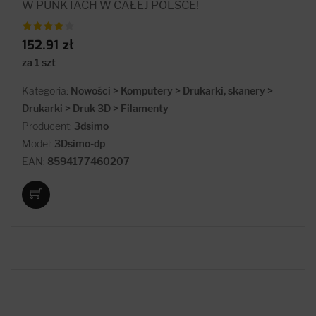
W PUNKTACH W CAŁEJ POLSCE!
152.91 zł
za 1 szt
Kategoria:
Nowości > Komputery > Drukarki, skanery >
Drukarki > Druk 3D > Filamenty
Producent:
3dsimo
Model:
3Dsimo-dp
EAN:
8594177460207