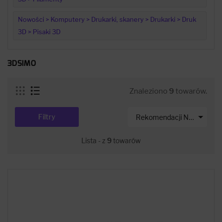
Nowości > Komputery > Drukarki, skanery > Drukarki > Druk
3D > Pisaki 3D
3DSIMO
Znaleziono
9
towarów.

Filtry
Rekomendacji Net-s
Lista - z
9
towarów