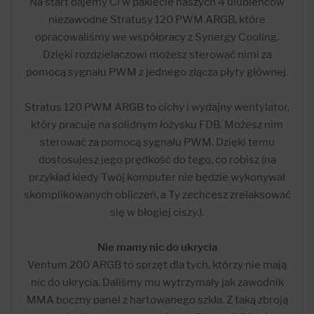
Na start dajemy Ci w pakiecie naszych 4 ulubieńców
niezawodne Stratusy 120 PWM ARGB, które
opracowaliśmy we współpracy z Synergy Cooling.
Dzięki rozdzielaczowi możesz sterować nimi za
pomocą sygnału PWM z jednego złącza płyty głównej.
Stratus 120 PWM ARGB to cichy i wydajny wentylator,
który pracuje na solidnym łożysku FDB. Możesz nim
sterować za pomocą sygnału PWM. Dzięki temu
dostosujesz jego prędkość do tego, co robisz (na
przykład kiedy Twój komputer nie będzie wykonywał
skomplikowanych obliczeń, a Ty zechcesz zrelaksować
się w błogiej ciszy.).
Nie mamy nic do ukrycia
Ventum 200 ARGB to sprzęt dla tych, którzy nie mają
nic do ukrycia. Daliśmy mu wytrzymały jak zawodnik
MMA boczny panel z hartowanego szkła. Z taką zbroją