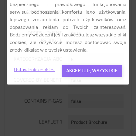
bezpiecznego i prawidłowego funkcjonowania
AX IS DUAL USE
serwisu, podnoszenia komfortu jego użytkowania,
false
lepszego zrozumienia potrzeb użytkowników oraz
dopasowania reklam do Twoich zainteresowań.
DROPSHIPMENT
false
Będziemy wdzięczni jeśli zaakceptujesz wszystkie pliki
PRODUCT
cookies, ale oczywiście możesz dostosować swoje
zgody klikając w przycisk ustawienia.
KATEGORYZACJA ABC
E
Ustawienia cookies
AKCEPTUJĘ WSZYSTKIE
COVERED BY BENEFIT
false
CONTAINS F-GAS
false
LEAFLET 1
Product Brochure