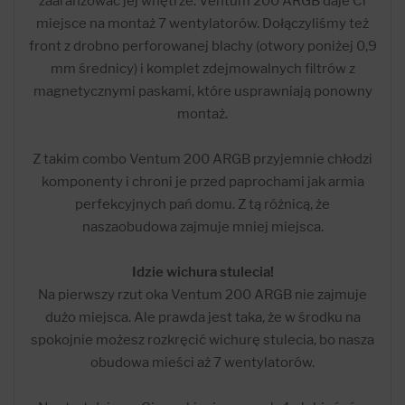
zaaranżować jej wnętrze. Ventum 200 ARGB daje Ci
miejsce na montaż 7 wentylatorów. Dołączyliśmy też
front z drobno perforowanej blachy (otwory poniżej 0,9
mm średnicy) i komplet zdejmowalnych filtrów z
magnetycznymi paskami, które usprawniają ponowny
montaż.
Z takim combo Ventum 200 ARGB przyjemnie chłodzi
komponenty i chroni je przed paprochami jak armia
perfekcyjnych pań domu. Z tą różnicą, że
naszaobudowa zajmuje mniej miejsca.
Idzie wichura stulecia!
Na pierwszy rzut oka Ventum 200 ARGB nie zajmuje
dużo miejsca. Ale prawda jest taka, że w środku na
spokojnie możesz rozkręcić wichurę stulecia, bo nasza
obudowa mieści aż 7 wentylatorów.