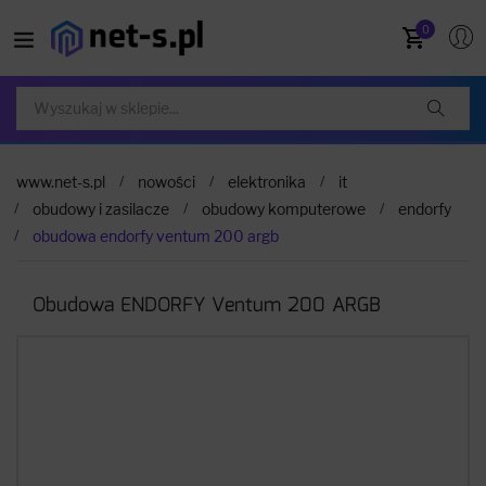
0
www.net-s.pl
nowości
elektronika
it
obudowy i zasilacze
obudowy komputerowe
endorfy
obudowa endorfy ventum 200 argb
Obudowa ENDORFY Ventum 200 ARGB