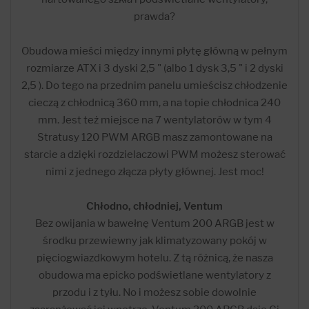
prawda?
Obudowa mieści między innymi płytę główną w pełnym
rozmiarze ATX i 3 dyski 2,5 " (albo 1 dysk 3,5 " i 2 dyski
2,5 ). Do tego na przednim panelu umieścisz chłodzenie
cieczą z chłodnicą 360 mm, a na topie chłodnica 240
mm. Jest też miejsce na 7 wentylatorów w tym 4
Stratusy 120 PWM ARGB masz zamontowane na
starcie a dzięki rozdzielaczowi PWM możesz sterować
nimi z jednego złącza płyty głównej. Jest moc!
Chłodno, chłodniej, Ventum
Bez owijania w bawełnę Ventum 200 ARGB jest w
środku przewiewny jak klimatyzowany pokój w
pięciogwiazdkowym hotelu. Z tą różnicą, że nasza
obudowa ma epicko podświetlane wentylatory z
przodu i z tyłu. No i możesz sobie dowolnie