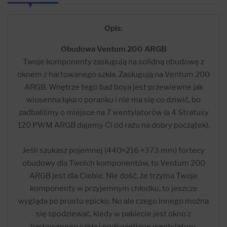
Opis
:
Obudowa Ventum 200 ARGB
Twoje komponenty zasługują na solidną obudowę z
oknem z hartowanego szkła. Zasługują na Ventum 200
ARGB. Wnętrze tego bad boya jest przewiewne jak
wiosenna łąka o poranku i nie ma się co dziwić, bo
zadbaliśmy o miejsce na 7 wentylatorów (a 4 Stratusy
120 PWM ARGB dajemy Ci od razu na dobry początek).
Jeśli szukasz pojemnej (440×216 ×373 mm) fortecy
obudowy dla Twoich komponentów, to Ventum 200
ARGB jest dla Ciebie. Nie dość, że trzyma Twoje
komponenty w przyjemnym chłodku, to jeszcze
wygląda po prostu epicko. No ale czego innego można
się spodziewać, kiedy w pakiecie jest okno z
hartowanego szkła i podświetlane wentylatory,