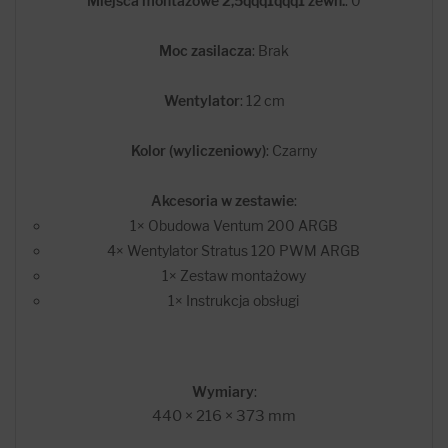
Miejsca montażowe 2,5qqq1qqq1 zewn.
: 0
Moc zasilacza
: Brak
Wentylator
: 12 cm
Kolor (wyliczeniowy)
: Czarny
Akcesoria w zestawie
:
1× Obudowa Ventum 200 ARGB
4× Wentylator Stratus 120 PWM ARGB
1× Zestaw montażowy
1× Instrukcja obsługi
Wymiary
:
440 × 216 × 373 mm