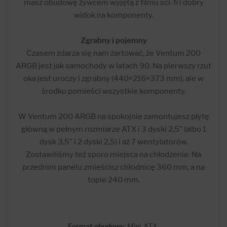
masz obudowę żywcem wyjętą z filmu sci-fi i dobry
widok na komponenty.
Zgrabny i pojemny
Czasem zdarza się nam żartować, że Ventum 200
ARGB jest jak samochody w latach 90. Na pierwszy rzut
oka jest uroczy i zgrabny (440×216×373 mm), ale w
środku pomieści wszystkie komponenty.
W Ventum 200 ARGB na spokojnie zamontujesz płytę
główną w pełnym rozmiarze ATX i 3 dyski 2,5" (albo 1
dysk 3,5" i 2 dyski 2,5) i aż 7 wentylatorów.
Zostawiliśmy też sporo miejsca na chłodzenie. Na
przednim panelu zmieścisz chłodnicę 360 mm, a na
topie 240 mm.
Format obudowy
: Mini-ATX,