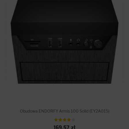
Obudowa ENDORFY Armis 100 Solid (EY2A015)
169.57 zł