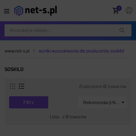
0
www.net-s.pl
wyniki wyszukiwania dla producenta: soskild
SOSKILD
Znaleziono
0
towarów.

Filtry
Rekomendacji Net-s
Lista - z
0
towarów