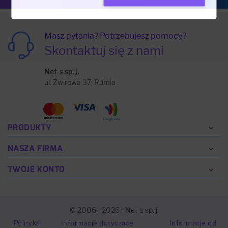
Masz pytania? Potrzebujesz pomocy?
Skontaktuj się z nami
Net-s sp. j.
ul. Żwirowa 37, Rumia
PRODUKTY
NASZA FIRMA
TWOJE KONTO
© 2006 - 2026 - Net-s sp. j.
Polityka
Informacje dotyczące
Informacje od