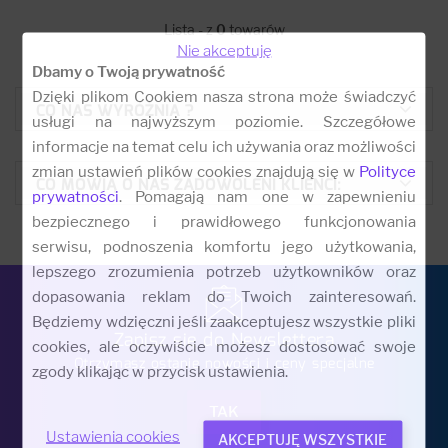
Lista - z
0
towarów
Nie akceptuję
Dbamy o Twoją prywatność
Dzięki plikom Cookiem nasza strona może świadczyć
CO NAS WYRÓŻNIA ?
usługi na najwyższym poziomie. Szczegółowe
informacje na temat celu ich używania oraz możliwości
zmian ustawień plików cookies znajdują się w
Polityce
CO MÓWIĄ O NAS ZADOWOLENI KLIENCI:
prywatności
. Pomagają nam one w zapewnieniu
bezpiecznego i prawidłowego funkcjonowania
serwisu, podnoszenia komfortu jego użytkowania,
lepszego zrozumienia potrzeb użytkowników oraz
dopasowania reklam do Twoich zainteresowań.
Będziemy wdzięczni jeśli zaakceptujesz wszystkie pliki
Zapisz się do Newslettera
cookies, ale oczywiście możesz dostosować swoje
Otrzymasz ostanie nowości i ceny specjalne
zgody klikając w przycisk ustawienia.
Ustawienia cookies
AKCEPTUJĘ WSZYSTKIE