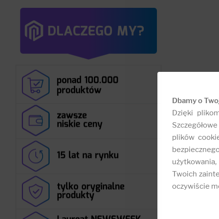
Dbamy o Two
Dzięki pliko
Szczegółowe 
plików cooki
bezpieczneg
użytkowania,
Twoich zainte
oczywiście mo