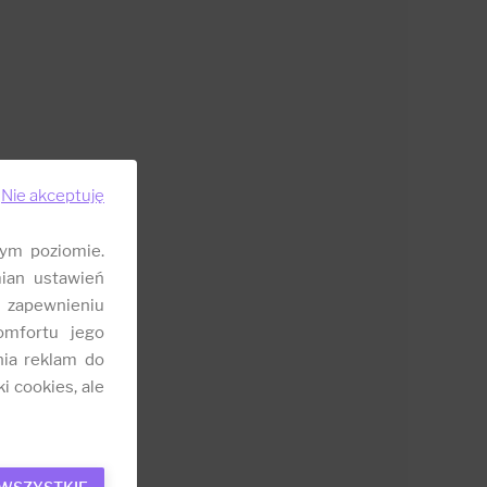
Nie akceptuję
ym poziomie.
ian ustawień
 zapewnieniu
omfortu jego
nia reklam do
i cookies, ale