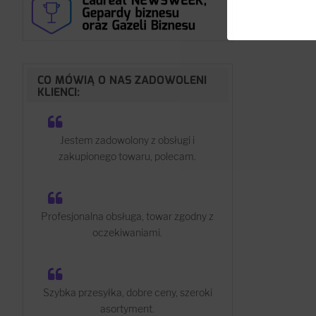
CO MÓWIĄ O NAS ZADOWOLENI
KLIENCI:
Jestem zadowolony z obsługi i
zakupionego towaru, polecam.
Profesjonalna obsługa, towar zgodny z
oczekiwaniami.
Szybka przesyłka, dobre ceny, szeroki
asortyment.