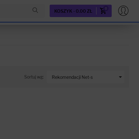
0
KOSZYK - 0.00 ZŁ

Sortuj wg:
Rekomendacji Net-s