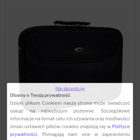
Nie akceptuję
Dbamy o Twoją prywatność
Dzięki plikom Cookiem nasza strona może świadczyć
usługi na najwyższym poziomie. Szczegółowe
informacje na temat celu ich używania oraz możliwości
zmian ustawień plików cookies znajdują się w
Polityce
prywatności
. Pomagają nam one w zapewnieniu