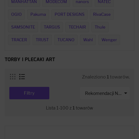
MANHATTAN
MODECOM
nanors
NATEC
OGIO
Pakuma
PORT DESIGNS
RivaCase
SAMSONITE
TARGUS
TECHAIR
Thule
TRACER
TRUST
TUCANO
Wahl
Wenger
TORBY I PLECAKI ART
Znaleziono
1
towarów.

Filtry
Rekomendacji Net-s
Lista 1-100 z
1
towarów