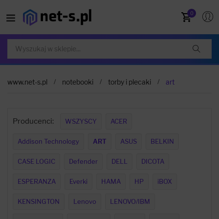
0
www.net-s.pl
notebooki
torby i plecaki
art
Producenci:
WSZYSCY
ACER
Addison Technology
ART
ASUS
BELKIN
CASE LOGIC
Defender
DELL
DICOTA
ESPERANZA
Everki
HAMA
HP
iBOX
KENSINGTON
Lenovo
LENOVO/IBM